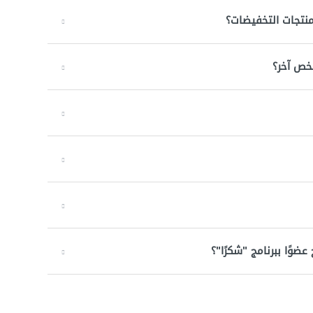
نتجات التخفيضات؟
خص آخر؟
وًا ببرنامج "شكرًا"؟