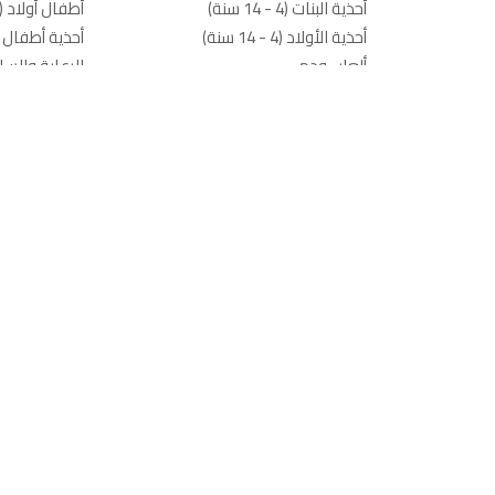
أحذية البنات (4 - 14 سنة)
أطفال أولاد (0-4 سنوات)
أحذية الأولاد (4 - 14 سنة)
أحذية أطفال أولاد (0
ألعاب ودمى
الرعاية والسل
أساسيات المدرسة ومستلزماتها
حفاضات ومناد
مستلزمات تغ
الحمام ومقا
معدّات الأطف
أسرّة أطفال 
ألعاب ودمى
يساعد
تسوّق مار
اتصل بنا
سبلاش
الشحن والتوصيل
بيبي شوب
إجراءات الإرجاع
سياسة الإرجاع
مركز المساعدة
برنامج شكرًا