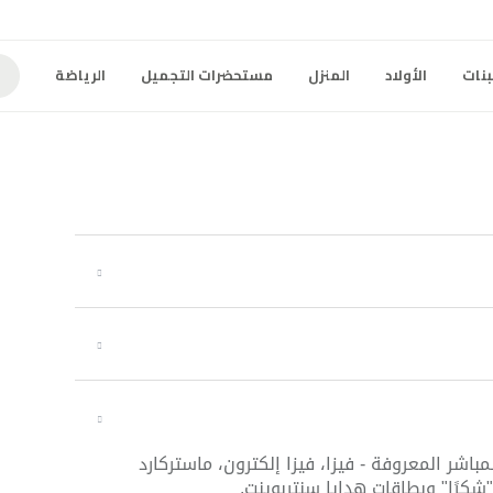
بنات
الأولاد
المنزل
مستحضرات التجميل
الرياضة
باشر المعروفة - فيزا، فيزا إلكترون، ماستركارد
شكرًا" وبطاقات هدايا سنتربوينت.