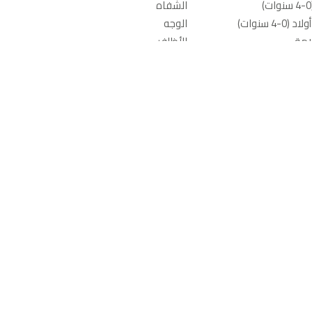
الشفاه
-4 سنوات)
الوجه
امة
الأظافر
يل مبلّلة
منتجات العناية بالجسم والاستحمام
ذية الأطفال
العناية بالبشرة
عد بوتي
عطور
ال
اكسسوارات المكياج
وأغطية
العناية بالشعر
أدوات للشعر
كات أكثر