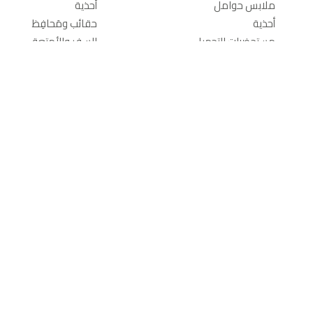
ملابس حوامل
أحذية
أحذية
حقائب ومَحافِظ
مستحضرات التجميل
السفر والأمتعة
حقائب ومَحافِظ
إكسسوارات الموضة
السفر والأمتعة
إكسسوارات الموضة
المعيشة المنزلية
عن
ديكور الحائط
من نحن
أثاث منزلي
الآراء والتعليقات
أثاث الأطفال والرضع
الوظائف
السفرة والضيافة
جولة في الموقع
ديكور المنزل
محدّد موقع المتجر
إضاءة