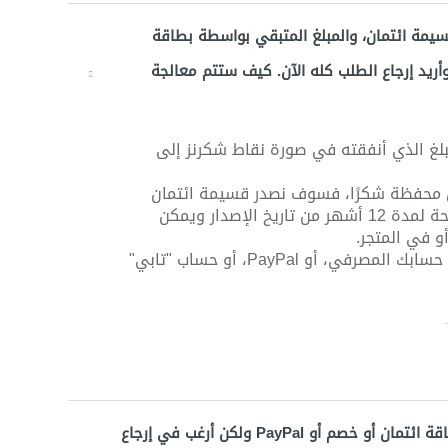
سيمة ائتمان، والمبلغ المتبقي بواسطة بطاقة
مباشر أو باي PayPal أو "تابي". وأريد إرجاع الطلب كله الآن. كيف ستتم معالجة
بلغ الذي أنفقته في صورة نقاط شكرنز إلى
فعّل محفظة شكرًا، فسوف نصدر قسيمة ائتمان
جديدة بنفس قيمة القسيمة الحالية المرتجعة، صالحة لمدة 12 أشهر من تاريخ الإصدار ويمكن
و في المتجر.
المبلغ المتبقي سيتم ردّه إلى بطاقتك الائتمانية أو حسابك المصرفي، أو PayPal، أو حساب "تابي"
لقد دفعت قيمة طلبي باستخدام قسيمة ائتمان وبطاقة ائتمان أو خصم أو PayPal ولكن أرغب في إرجاع